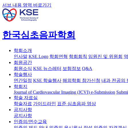
서브 내용 영역 바로가기
한국심초음파학회
학회소개
인사말
KSE Logo
학회연혁
학회회칙
임원진 및 위원회
역
회원공간
회원소식
KSE 뉴스레터
보험정보
Q&A
학술행사
연간일정
KSE 학술행사
해외학회 참가신청
내과 전공의 
학회지
Journal of Cardiovascular Imaging (JCVI)
e-Submission
Submi
학술 자료실
학술자료
가이드라인
표준 심초음파 영상
공지사항
공지사항
인증의/연수교육
인증의 제도 안내
인증의 응시원서 작성
인증의 자격갱신