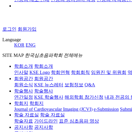
로그인
회원가입
Language
KOR
ENG
SITE MAP
한국심초음파학회 전체메뉴
학회소개
학회소개
인사말
KSE Logo
학회연혁
학회회칙
임원진 및 위원회
역
회원공간
회원공간
회원소식
KSE 뉴스레터
보험정보
Q&A
학술행사
학술행사
연간일정
KSE 학술행사
해외학회 참가신청
내과 전공의 
학회지
학회지
Journal of Cardiovascular Imaging (JCVI)
e-Submission
Submi
학술 자료실
학술 자료실
학술자료
가이드라인
표준 심초음파 영상
공지사항
공지사항