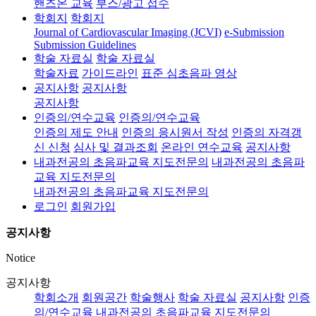
핸즈온 교육
부스/광고 접수
학회지
학회지
Journal of Cardiovascular Imaging (JCVI)
e-Submission
Submission Guidelines
학술 자료실
학술 자료실
학술자료
가이드라인
표준 심초음파 영상
공지사항
공지사항
공지사항
인증의/연수교육
인증의/연수교육
인증의 제도 안내
인증의 응시원서 작성
인증의 자격갱
신 신청
심사 및 결과조회
온라인 연수교육
공지사항
내과전공의 초음파교육 지도전문의
내과전공의 초음파
교육 지도전문의
내과전공의 초음파교육 지도전문의
로그인
회원가입
공지사항
Notice
공지사항
학회소개
회원공간
학술행사
학술 자료실
공지사항
인증
의/연수교육
내과전공의 초음파교육 지도전문의