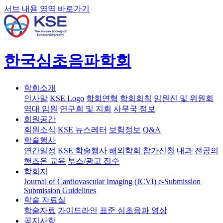
서브 내용 영역 바로가기
한국심초음파학회
학회소개
인사말
KSE Logo
학회연혁
학회회칙
임원진 및 위원회
역대 임원
연구회 및 지회
사무국 정보
회원공간
회원소식
KSE 뉴스레터
보험정보
Q&A
학술행사
연간일정
KSE 학술행사
해외학회 참가신청
내과 전공의
핸즈온 교육
부스/광고 접수
학회지
Journal of Cardiovascular Imaging (JCVI)
e-Submission
Submission Guidelines
학술 자료실
학술자료
가이드라인
표준 심초음파 영상
공지사항