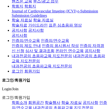
핸즈온 교육
부스/광고 접수
학회지
학회지
Journal of Cardiovascular Imaging (JCVI)
e-Submission
Submission Guidelines
학술 자료실
학술 자료실
학술자료
가이드라인
표준 심초음파 영상
공지사항
공지사항
공지사항
인증의/연수교육
인증의/연수교육
인증의 제도 안내
인증의 응시원서 작성
인증의 자격갱
신 신청
심사 및 결과조회
온라인 연수교육
공지사항
내과전공의 초음파교육 지도전문의
내과전공의 초음파
교육 지도전문의
내과전공의 초음파교육 지도전문의
로그인
회원가입
로그인/회원가입
Login/Join
로그인/회원가입
학회소개
회원공간
학술행사
학술 자료실
공지사항
인증
의/연수교육
내과전공의 초음파교육 지도전문의