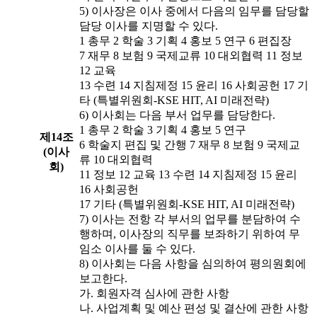
5) 이사장은 이사 중에서 다음의 임무를 담당할
담당 이사를 지명할 수 있다.
1
총무
2
학술
3
기획
4
홍보
5
연구
6
편집장
7
재무
8
보험
9
국제교류
10
대외협력
11
정보
12
교육
13
수련
14
지침제정
15
윤리
16
사회공헌
17
기
타 (특별위원회-KSE HIT, AI 미래전략)
6) 이사회는 다음 부서 업무를 담당한다.
1
총무
2
학술
3
기획
4
홍보
5
연구
제14조
6
학술지 편집 및 간행
7
재무
8
보험
9
국제교
(이사
류
10
대외협력
회)
11
정보
12
교육
13
수련
14
지침제정
15
윤리
16
사회공헌
17
기타 (특별위원회-KSE HIT, AI 미래전략)
7) 이사는 전항 각 부서의 업무를 분담하여 수
행하며, 이사장의 직무를 보좌하기 위하여 무
임소 이사를 둘 수 있다.
8) 이사회는 다음 사항을 심의하여 평의원회에
보고한다.
가. 회원자격 심사에 관한 사항
나. 사업계획 및 예산 편성 및 결산에 관한 사항