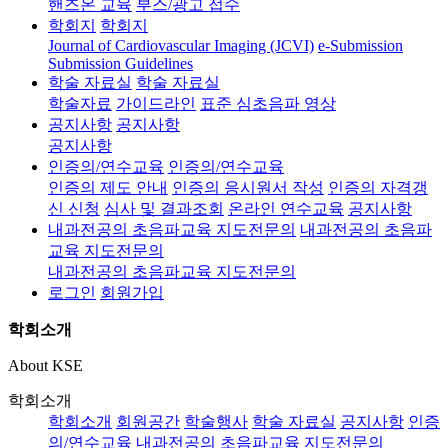
핸즈온 교육
부스/광고 접수
학회지
학회지
Journal of Cardiovascular Imaging (JCVI)
e-Submission
Submission Guidelines
학술 자료실
학술 자료실
학술자료
가이드라인
표준 심초음파 영상
공지사항
공지사항
공지사항
인증의/연수교육
인증의/연수교육
인증의 제도 안내
인증의 응시원서 작성
인증의 자격갱
신 신청
심사 및 결과조회
온라인 연수교육
공지사항
내과전공의 초음파교육 지도전문의
내과전공의 초음파
교육 지도전문의
내과전공의 초음파교육 지도전문의
로그인
회원가입
학회소개
About KSE
학회소개
학회소개
회원공간
학술행사
학술 자료실
공지사항
인증
의/연수교육
내과전공의 초음파교육 지도전문의