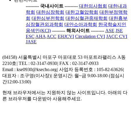
-----
---- 국내사이트 ----
-----
대한의사협회
대한내과
학회
대한심장학회
대한고혈압학회
대한부정맥학
회
대한심부전학회
대한심혈관중재학회
대한흉부
심장혈관외과학회
대안소아과학회
한국학술지인
용색인(KCI)
-----
---- 해외사이트 ----
-----
ASE
JSE
ESC
AHA
ACC
EHJCVI
Circulation CVI
JACC CVI
JASE
(04158) 서울특별시 마포구 마포대로 53 마포트라팰리스 A동
2210호
|
TEL : 02-3147-0930
|
FAX : 02-3147-0933
Email : kse0930@ksecho.org
|
사업자 등록번호 : 105-82-63626
|
대표자 : 조구영(이사장)
|
운영시간: 월~금 9:00-18:00 (점심시
간12:00-13:00)
현재 브라우저에서는 지원하지 않는 사이트입니다. 아래의 다
른 브라우저를 다운받아 사용해주세요.