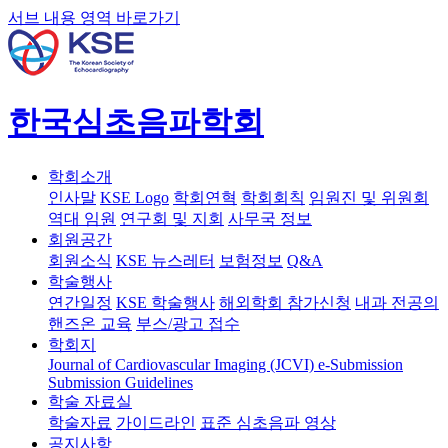
서브 내용 영역 바로가기
한국심초음파학회
학회소개
인사말
KSE Logo
학회연혁
학회회칙
임원진 및 위원회
역대 임원
연구회 및 지회
사무국 정보
회원공간
회원소식
KSE 뉴스레터
보험정보
Q&A
학술행사
연간일정
KSE 학술행사
해외학회 참가신청
내과 전공의
핸즈온 교육
부스/광고 접수
학회지
Journal of Cardiovascular Imaging (JCVI)
e-Submission
Submission Guidelines
학술 자료실
학술자료
가이드라인
표준 심초음파 영상
공지사항