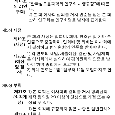
제18조
“한국심초음파학회 연구회 시행규정”에 따른
의 2 (연
다.
구회)
2) 본 회 이사회 심의를 거쳐 인준을 받은 본 회
산하 연구회는 연구회명을 별지에 표기한다.
제5장
재정
본 회의 재정은 입회비, 회비, 찬조금 및 기타 수
제19조
입금으로 충당하며, 입회비 및 회비는 이사회에
(재정)
서 결정하고 평의원회의 인준을 받아야 한다.
1) 각 연도의 세입, 세출예산, 결산 및 사업계획
제20조
은 이사회에서 심의하여 평의원회의 인준을 받
(예산
아야 하며 총회에서 보고한다.
및 결
2) 회계 연도는 1월 1일부터 12월 31일까지로 한
산)
다.
제6장
부칙
제21조
1) 본 회칙은 이사회의 결의를 거쳐 평의원회
(회칙개
재적 평의원 2/3 이상의 찬성으로 개정 또는 수
정)
정할 수 있다.
1) 본 회칙에 규정되지 않은 사항은 일반관례에
제22조
따른다.