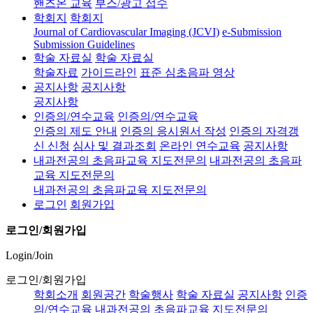
핸즈온 교육
부스/광고 접수
학회지
학회지
Journal of Cardiovascular Imaging (JCVI)
e-Submission
Submission Guidelines
학술 자료실
학술 자료실
학술자료
가이드라인
표준 심초음파 영상
공지사항
공지사항
공지사항
인증의/연수교육
인증의/연수교육
인증의 제도 안내
인증의 응시원서 작성
인증의 자격갱
신 신청
심사 및 결과조회
온라인 연수교육
공지사항
내과전공의 초음파교육 지도전문의
내과전공의 초음파
교육 지도전문의
내과전공의 초음파교육 지도전문의
로그인
회원가입
로그인/회원가입
Login/Join
로그인/회원가입
학회소개
회원공간
학술행사
학술 자료실
공지사항
인증
의/연수교육
내과전공의 초음파교육 지도전문의