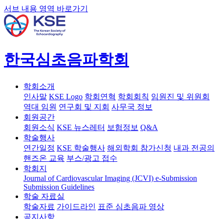
서브 내용 영역 바로가기
한국심초음파학회
학회소개
인사말
KSE Logo
학회연혁
학회회칙
임원진 및 위원회
역대 임원
연구회 및 지회
사무국 정보
회원공간
회원소식
KSE 뉴스레터
보험정보
Q&A
학술행사
연간일정
KSE 학술행사
해외학회 참가신청
내과 전공의
핸즈온 교육
부스/광고 접수
학회지
Journal of Cardiovascular Imaging (JCVI)
e-Submission
Submission Guidelines
학술 자료실
학술자료
가이드라인
표준 심초음파 영상
공지사항