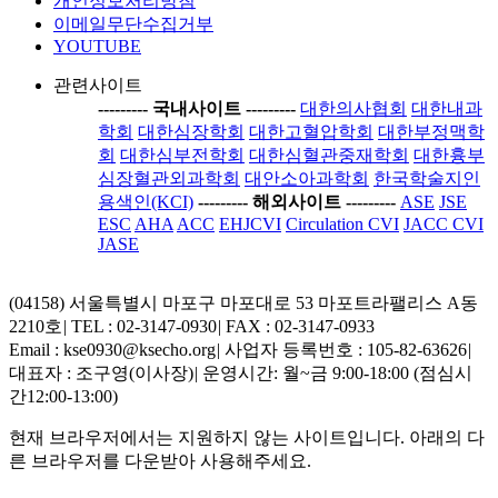
개인정보처리방침
이메일무단수집거부
YOUTUBE
관련사이트
-----
---- 국내사이트 ----
-----
대한의사협회
대한내과
학회
대한심장학회
대한고혈압학회
대한부정맥학
회
대한심부전학회
대한심혈관중재학회
대한흉부
심장혈관외과학회
대안소아과학회
한국학술지인
용색인(KCI)
-----
---- 해외사이트 ----
-----
ASE
JSE
ESC
AHA
ACC
EHJCVI
Circulation CVI
JACC CVI
JASE
(04158) 서울특별시 마포구 마포대로 53 마포트라팰리스 A동
2210호
|
TEL : 02-3147-0930
|
FAX : 02-3147-0933
Email : kse0930@ksecho.org
|
사업자 등록번호 : 105-82-63626
|
대표자 : 조구영(이사장)
|
운영시간: 월~금 9:00-18:00 (점심시
간12:00-13:00)
현재 브라우저에서는 지원하지 않는 사이트입니다. 아래의 다
른 브라우저를 다운받아 사용해주세요.