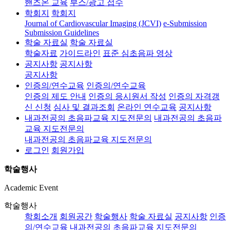
핸즈온 교육
부스/광고 접수
학회지
학회지
Journal of Cardiovascular Imaging (JCVI)
e-Submission
Submission Guidelines
학술 자료실
학술 자료실
학술자료
가이드라인
표준 심초음파 영상
공지사항
공지사항
공지사항
인증의/연수교육
인증의/연수교육
인증의 제도 안내
인증의 응시원서 작성
인증의 자격갱
신 신청
심사 및 결과조회
온라인 연수교육
공지사항
내과전공의 초음파교육 지도전문의
내과전공의 초음파
교육 지도전문의
내과전공의 초음파교육 지도전문의
로그인
회원가입
학술행사
Academic Event
학술행사
학회소개
회원공간
학술행사
학술 자료실
공지사항
인증
의/연수교육
내과전공의 초음파교육 지도전문의