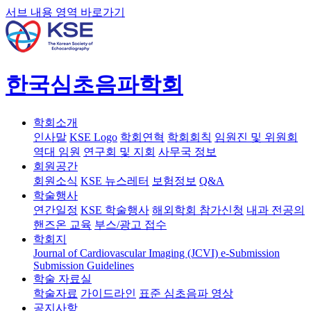
서브 내용 영역 바로가기
한국심초음파학회
학회소개
인사말
KSE Logo
학회연혁
학회회칙
임원진 및 위원회
역대 임원
연구회 및 지회
사무국 정보
회원공간
회원소식
KSE 뉴스레터
보험정보
Q&A
학술행사
연간일정
KSE 학술행사
해외학회 참가신청
내과 전공의
핸즈온 교육
부스/광고 접수
학회지
Journal of Cardiovascular Imaging (JCVI)
e-Submission
Submission Guidelines
학술 자료실
학술자료
가이드라인
표준 심초음파 영상
공지사항