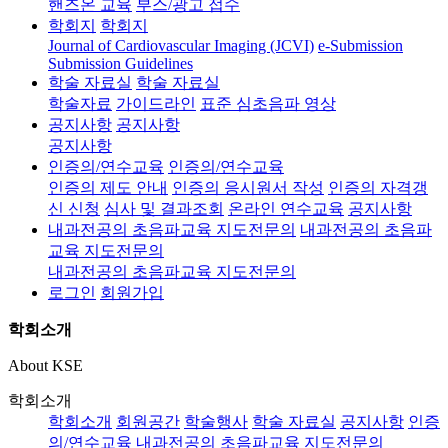
핸즈온 교육
부스/광고 접수
학회지
학회지
Journal of Cardiovascular Imaging (JCVI)
e-Submission
Submission Guidelines
학술 자료실
학술 자료실
학술자료
가이드라인
표준 심초음파 영상
공지사항
공지사항
공지사항
인증의/연수교육
인증의/연수교육
인증의 제도 안내
인증의 응시원서 작성
인증의 자격갱
신 신청
심사 및 결과조회
온라인 연수교육
공지사항
내과전공의 초음파교육 지도전문의
내과전공의 초음파
교육 지도전문의
내과전공의 초음파교육 지도전문의
로그인
회원가입
학회소개
About KSE
학회소개
학회소개
회원공간
학술행사
학술 자료실
공지사항
인증
의/연수교육
내과전공의 초음파교육 지도전문의