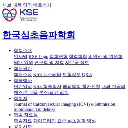
서브 내용 영역 바로가기
한국심초음파학회
학회소개
인사말
KSE Logo
학회연혁
학회회칙
임원진 및 위원회
역대 임원
연구회 및 지회
사무국 정보
회원공간
회원소식
KSE 뉴스레터
보험정보
Q&A
학술행사
연간일정
KSE 학술행사
해외학회 참가신청
내과 전공의
핸즈온 교육
부스/광고 접수
학회지
Journal of Cardiovascular Imaging (JCVI)
e-Submission
Submission Guidelines
학술 자료실
학술자료
가이드라인
표준 심초음파 영상
공지사항