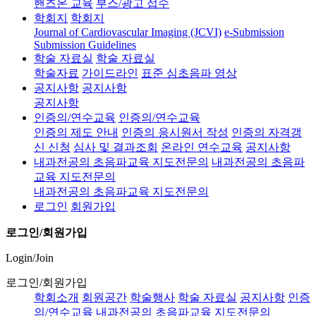
핸즈온 교육
부스/광고 접수
학회지
학회지
Journal of Cardiovascular Imaging (JCVI)
e-Submission
Submission Guidelines
학술 자료실
학술 자료실
학술자료
가이드라인
표준 심초음파 영상
공지사항
공지사항
공지사항
인증의/연수교육
인증의/연수교육
인증의 제도 안내
인증의 응시원서 작성
인증의 자격갱
신 신청
심사 및 결과조회
온라인 연수교육
공지사항
내과전공의 초음파교육 지도전문의
내과전공의 초음파
교육 지도전문의
내과전공의 초음파교육 지도전문의
로그인
회원가입
로그인/회원가입
Login/Join
로그인/회원가입
학회소개
회원공간
학술행사
학술 자료실
공지사항
인증
의/연수교육
내과전공의 초음파교육 지도전문의