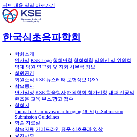
서브 내용 영역 바로가기
한국심초음파학회
학회소개
인사말
KSE Logo
학회연혁
학회회칙
임원진 및 위원회
역대 임원
연구회 및 지회
사무국 정보
회원공간
회원소식
KSE 뉴스레터
보험정보
Q&A
학술행사
연간일정
KSE 학술행사
해외학회 참가신청
내과 전공의
핸즈온 교육
부스/광고 접수
학회지
Journal of Cardiovascular Imaging (JCVI)
e-Submission
Submission Guidelines
학술 자료실
학술자료
가이드라인
표준 심초음파 영상
공지사항