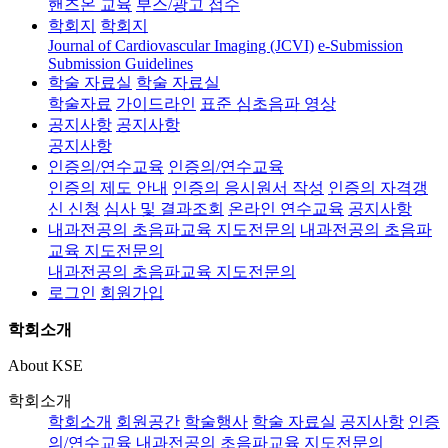
핸즈온 교육
부스/광고 접수
학회지
학회지
Journal of Cardiovascular Imaging (JCVI)
e-Submission
Submission Guidelines
학술 자료실
학술 자료실
학술자료
가이드라인
표준 심초음파 영상
공지사항
공지사항
공지사항
인증의/연수교육
인증의/연수교육
인증의 제도 안내
인증의 응시원서 작성
인증의 자격갱
신 신청
심사 및 결과조회
온라인 연수교육
공지사항
내과전공의 초음파교육 지도전문의
내과전공의 초음파
교육 지도전문의
내과전공의 초음파교육 지도전문의
로그인
회원가입
학회소개
About KSE
학회소개
학회소개
회원공간
학술행사
학술 자료실
공지사항
인증
의/연수교육
내과전공의 초음파교육 지도전문의