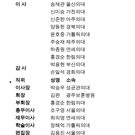
이 사
송재관
울산의대
신미승
가천의대
신준한
아주의대
양동헌
경북의대
윤호중
가톨릭의대
주승재
제주의대
하종원
연세의대
홍경순
한림의대
박용현
부산의대
감 사
손일석
경희의대
직위
성명
소속
이사장
박승우
성균관의대
회장
김완
광주보훈병원
부회장
홍경순
한림의대
총무이사
조구영
서울의대
재무이사
최의영
연세의대
학술이사
정해억
가톨릭의대
편집장
김용진
서울의대