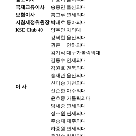
국제교류이사
송종민
울산의대
보험이사
홍그루
연세의대
지침제정위원장
박태호
동아의대
KSE Club 40
양우인
차의대
강덕현
울산의대
권준
인하의대
김기식
대구가톨릭의대
김동수
인제의대
김원호
전북의대
송재관
울산의대
신미승
가천의대
이 사
신준한
아주의대
윤호중
가톨릭의대
임세중
연세의대
정조원
연세의대
주승재
제주의대
하종원
연세의대