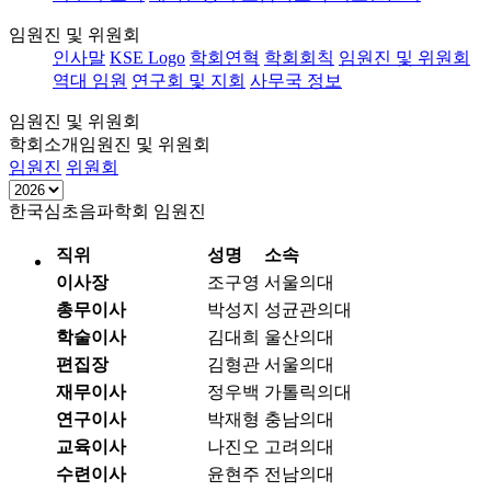
임원진 및 위원회
인사말
KSE Logo
학회연혁
학회회칙
임원진 및 위원회
역대 임원
연구회 및 지회
사무국 정보
임원진 및 위원회
학회소개
임원진 및 위원회
임원진
위원회
한국심초음파학회 임원진
직위
성명
소속
이사장
조구영
서울의대
총무이사
박성지
성균관의대
학술이사
김대희
울산의대
편집장
김형관
서울의대
재무이사
정우백
가톨릭의대
연구이사
박재형
충남의대
교육이사
나진오
고려의대
수련이사
윤현주
전남의대