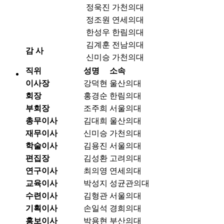
정욱진
가천의대
정조원
연세의대
한성우
한림의대
김계훈
전남의대
감 사
신미승
가천의대
직위
성명
소속
이사장
강덕현
울산의대
회장
홍경순
한림의대
부회장
조주희
서울의대
총무이사
김대희
울산의대
재무이사
신미승
가천의대
학술이사
김용진
서울의대
편집장
김성환
고려의대
연구이사
최의영
연세의대
교육이사
박성지
성균관의대
수련이사
김형관
서울의대
기획이사
손일석
경희의대
홍보이사
박용현
부산의대