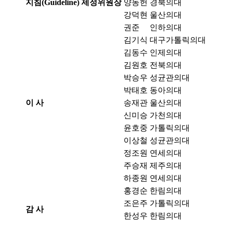
지침(Guideline) 제정위원장
양동헌
경북의대
강덕현
울산의대
권준
인하의대
김기식
대구가톨릭의대
김동수
인제의대
김원호
전북의대
박승우
성균관의대
박태호
동아의대
이 사
송재관
울산의대
신미승
가천의대
윤호중
가톨릭의대
이상철
성균관의대
정조원
연세의대
주승재
제주의대
하종원
연세의대
홍경순
한림의대
조은주
가톨릭의대
감 사
한성우
한림의대