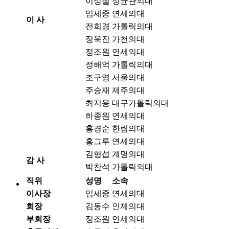
이상철
성균관의대
임세중
연세의대
이 사
전희경
가톨릭의대
정욱진
가천의대
정조원
연세의대
정해억
가톨릭의대
조구영
서울의대
주승재
제주의대
최지용
대구가톨릭의대
하종원
연세의대
홍경순
한림의대
홍그루
연세의대
김형섭
계명의대
감 사
박찬석
가톨릭의대
직위
성명
소속
이사장
임세중
연세의대
회장
김동수
인제의대
부회장
정조원
연세의대