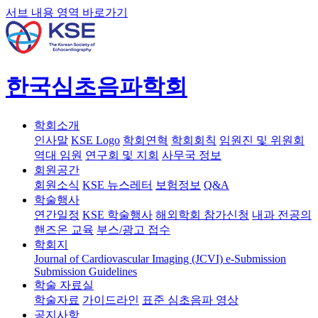
서브 내용 영역 바로가기
한국심초음파학회
학회소개
인사말
KSE Logo
학회연혁
학회회칙
임원진 및 위원회
역대 임원
연구회 및 지회
사무국 정보
회원공간
회원소식
KSE 뉴스레터
보험정보
Q&A
학술행사
연간일정
KSE 학술행사
해외학회 참가신청
내과 전공의
핸즈온 교육
부스/광고 접수
학회지
Journal of Cardiovascular Imaging (JCVI)
e-Submission
Submission Guidelines
학술 자료실
학술자료
가이드라인
표준 심초음파 영상
공지사항