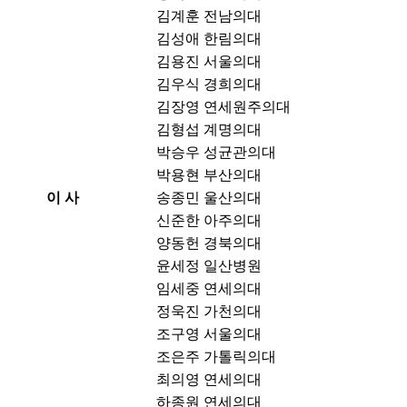
김계훈
전남의대
김성애
한림의대
김용진
서울의대
김우식
경희의대
김장영
연세원주의대
김형섭
계명의대
박승우
성균관의대
박용현
부산의대
이 사
송종민
울산의대
신준한
아주의대
양동헌
경북의대
윤세정
일산병원
임세중
연세의대
정욱진
가천의대
조구영
서울의대
조은주
가톨릭의대
최의영
연세의대
하종원
연세의대