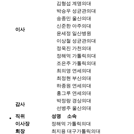
김형섭
계명의대
박승우
성균관의대
송종민
울산의대
신준한
아주의대
이사
윤세정
일산병원
이상철
성균관의대
정욱진
가천의대
정해억
가톨릭의대
조은주
가톨릭의대
최의영
연세의대
최정현
부산의대
하종원
연세의대
홍그루
연세의대
박정랑
경상의대
감사
선병주
울산의대
직위
성명
소속
이사장
정해억
가톨릭의대
회장
최지용
대구가톨릭의대