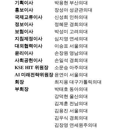
기획이사
박용현
부산의대
홍보이사
장성아
성균관의대
국제교류이사
신성희
인하의대
정보이사
정혜문
경희의대
보험이사
박성미
고려의대
지침제정이사
심지영
연세의대
대외협력이사
이승표
서울의대
윤리이사
손장원
영남의대
사회공헌이사
손일석
경희의대
KSE HIT 위원장
소문승
아주의대
AI 미래전략위원장
윤연이
서울의대
회장
최지용
대구가톨릭의대
부회장
박태호
동아의대
강덕현
울산의대
김계훈
전남의대
김용진
서울의대
김우식
경희의대
김장영
연세원주의대