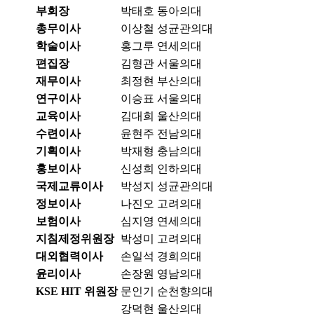
부회장
박태호
동아의대
총무이사
이상철
성균관의대
학술이사
홍그루
연세의대
편집장
김형관
서울의대
재무이사
최정현
부산의대
연구이사
이승표
서울의대
교육이사
김대희
울산의대
수련이사
윤현주
전남의대
기획이사
박재형
충남의대
홍보이사
신성희
인하의대
국제교류이사
박성지
성균관의대
정보이사
나진오
고려의대
보험이사
심지영
연세의대
지침제정위원장
박성미
고려의대
대외협력이사
손일석
경희의대
윤리이사
손장원
영남의대
KSE HIT 위원장
문인기
순천향의대
강덕현
울산의대