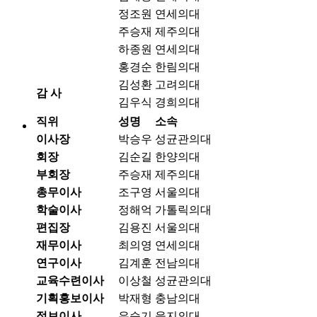
정조원
연세의대
주승재
제주의대
하종원
연세의대
홍경순
한림의대
김성환
고려의대
감 사
김우식
경희의대
직위
성명
소속
이사장
박승우
성균관의대
회장
김순길
한양의대
부회장
주승재
제주의대
총무이사
조구영
서울의대
학술이사
정해억
가톨릭의대
편집장
김용진
서울의대
재무이사
최의영
연세의대
연구이사
김계훈
전남의대
교육수련이사
이상철
성균관의대
기획홍보이사
박재형
충남의대
정보이사
유승기
을지의대