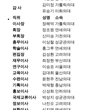
김미정
가톨릭의대
감 사
유승기
이화의대
직위
성명
소속
이사장
정해억
가톨릭의대
회장
정조원
연세의대
부회장
신미승
가천의대
총무이사
이상철
성균관의대
학술이사
홍그루
연세의대
편집장
김성환
고려의대
재무이사
최정현
부산의대
연구이사
이승표
서울의대
교육이사
김대희
울산의대
수련이사
윤현주
전남의대
기획이사
박재형
충남의대
홍보이사
신성희
인하의대
국제교류이사
박성지
성균관의대
정보이사
나진오
고려의대
보험이사
심지영
연세의대