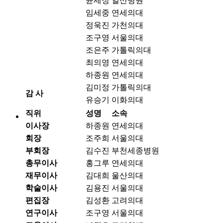
윤세정
일산병원
임세중
연세의대
정욱진
가천의대
조구영
서울의대
조은주
가톨릭의대
최의영
연세의대
하종원
연세의대
김미정
가톨릭의대
감 사
유승기
이화의대
직위
성명
소속
이사장
하종원
연세의대
회장
조주희
서울의대
부회장
김수진
부천세종병원
총무이사
홍그루
연세의대
재무이사
김대희
울산의대
학술이사
김용진
서울의대
편집장
김성환
고려의대
연구이사
조구영
서울의대