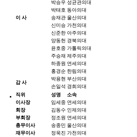
박승우
성균관의대
박태호
동아의대
이 사
송재관
울산의대
신미승
가천의대
신준한
아주의대
양동헌
경북의대
윤호중
가톨릭의대
주승재
제주의대
하종원
연세의대
홍경순
한림의대
박용현
부산의대
감 사
손일석
경희의대
직위
성명
소속
이사장
임세중
연세의대
회장
김동수
인제의대
부회장
정조원
연세의대
총무이사
송종민
울산의대
재무이사
정욱진
가천의대