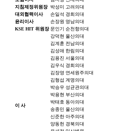
지침제정위원장
박성미
고려의대
대외협력이사
손일석
경희의대
윤리이사
손장원
영남의대
KSE HIT 위원장
문인기
순천향의대
강덕현
울산의대
김계훈
전남의대
김성애
한림의대
김용진
서울의대
김우식
경희의대
김장영
연세원주의대
김형섭
계명의대
박승우
성균관의대
박용현
부산의대
박태호
동아의대
이 사
송종민
울산의대
신준한
아주의대
양동헌
경북의대