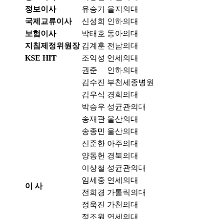
정보이사
유승기
을지의대
국제교류이사
신성희
인하의대
보험이사
박태호
동아의대
지침제정위원장
김계훈
전남의대
KSE HIT
조익성
연세의대
권준
인하의대
김수진
부천세종병원
김우식
경희의대
박승우
성균관의대
송재관
울산의대
송종민
울산의대
신준한
아주의대
양동헌
경북의대
이상철
성균관의대
임세중
연세의대
이 사
전희경
가톨릭의대
정욱진
가천의대
정조원
연세의대