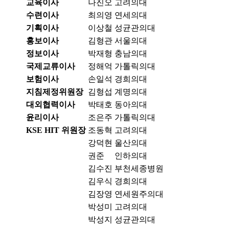
교육이사
나진오
고려의대
수련이사
최의영
연세의대
기획이사
이상철
성균관의대
홍보이사
김형관
서울의대
정보이사
박재형
충남의대
국제교류이사
정해억
가톨릭의대
보험이사
손일석
경희의대
지침제정위원장
김형섭
계명의대
대외협력이사
박태호
동아의대
윤리이사
조은주
가톨릭의대
KSE HIT 위원장
조동혁
고려의대
강덕현
울산의대
권준
인하의대
김수진
부천세종병원
김우식
경희의대
김장영
연세원주의대
박성미
고려의대
박성지
성균관의대