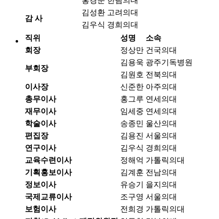
홍경순
한림의대
김성환
고려의대
감 사
김우식
경희의대
직위
성명
소속
회장
정상만
건국의대
김용욱
광주기독병원
부회장
김원호
전북의대
이사장
신준한
아주의대
총무이사
홍그루
연세의대
재무이사
임세중
연세의대
학술이사
송종민
울산의대
편집장
김용진
서울의대
연구이사
김우식
경희의대
교육수련이사
정해억
가톨릭의대
기획홍보이사
김계훈
전남의대
정보이사
유승기
을지의대
국제교류이사
조구영
서울의대
보험이사
전희경
가톨릭의대