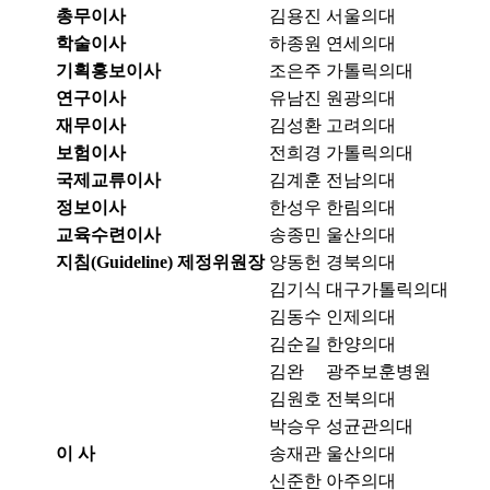
총무이사
김용진
서울의대
학술이사
하종원
연세의대
기획홍보이사
조은주
가톨릭의대
연구이사
유남진
원광의대
재무이사
김성환
고려의대
보험이사
전희경
가톨릭의대
국제교류이사
김계훈
전남의대
정보이사
한성우
한림의대
교육수련이사
송종민
울산의대
지침(Guideline) 제정위원장
양동헌
경북의대
김기식
대구가톨릭의대
김동수
인제의대
김순길
한양의대
김완
광주보훈병원
김원호
전북의대
박승우
성균관의대
이 사
송재관
울산의대
신준한
아주의대