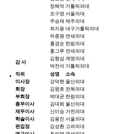
정해억
가톨릭의대
조구영
서울의대
주승재
제주의대
최지용
대구가톨릭의대
하종원
연세의대
홍경순
한림의대
홍그루
연세의대
김형섭
계명의대
감 사
박찬석
가톨릭의대
직위
성명
소속
이사장
강덕현
울산의대
회장
김원호
전북의대
부회장
박대균
한림의대
총무이사
김대희
울산의대
재무이사
신미승
가천의대
학술이사
김용진
서울의대
편집장
김성환
고려의대
연구이사
최의영
연세의대