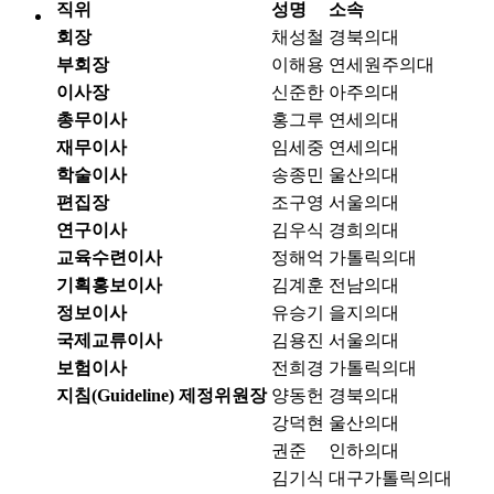
직위
성명
소속
회장
채성철
경북의대
부회장
이해용
연세원주의대
이사장
신준한
아주의대
총무이사
홍그루
연세의대
재무이사
임세중
연세의대
학술이사
송종민
울산의대
편집장
조구영
서울의대
연구이사
김우식
경희의대
교육수련이사
정해억
가톨릭의대
기획홍보이사
김계훈
전남의대
정보이사
유승기
을지의대
국제교류이사
김용진
서울의대
보험이사
전희경
가톨릭의대
지침(Guideline) 제정위원장
양동헌
경북의대
강덕현
울산의대
권준
인하의대
김기식
대구가톨릭의대