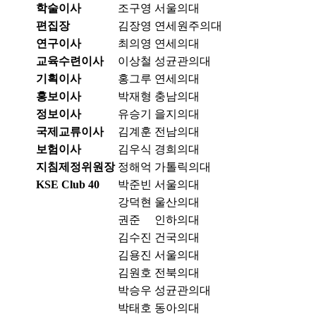
학술이사
조구영
서울의대
편집장
김장영
연세원주의대
연구이사
최의영
연세의대
교육수련이사
이상철
성균관의대
기획이사
홍그루
연세의대
홍보이사
박재형
충남의대
정보이사
유승기
을지의대
국제교류이사
김계훈
전남의대
보험이사
김우식
경희의대
지침제정위원장
정해억
가톨릭의대
KSE Club 40
박준빈
서울의대
강덕현
울산의대
권준
인하의대
김수진
건국의대
김용진
서울의대
김원호
전북의대
박승우
성균관의대
박태호
동아의대