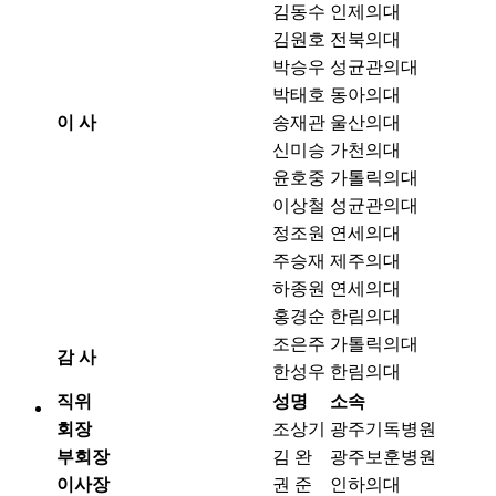
김동수
인제의대
김원호
전북의대
박승우
성균관의대
박태호
동아의대
이 사
송재관
울산의대
신미승
가천의대
윤호중
가톨릭의대
이상철
성균관의대
정조원
연세의대
주승재
제주의대
하종원
연세의대
홍경순
한림의대
조은주
가톨릭의대
감 사
한성우
한림의대
직위
성명
소속
회장
조상기
광주기독병원
부회장
김 완
광주보훈병원
이사장
권 준
인하의대