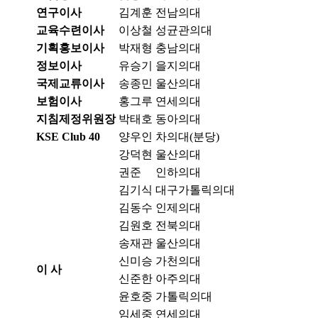
연구이사
김계훈
전남의대
교육수련이사
이상철
성균관의대
기획홍보이사
박재형
충남의대
정보이사
유승기
을지의대
국제교류이사
송종민
울산의대
보험이사
홍그루
연세의대
지침제정위원장
박태호
동아의대
KSE Club 40
양우인
차의대(분당)
강덕현
울산의대
권준
인하의대
김기식
대구가톨릭의대
김동수
인제의대
김원호
전북의대
송재관
울산의대
신미승
가천의대
이 사
신준한
아주의대
윤호중
가톨릭의대
임세중
연세의대