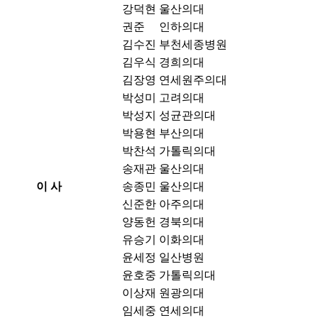
강덕현
울산의대
권준
인하의대
김수진
부천세종병원
김우식
경희의대
김장영
연세원주의대
박성미
고려의대
박성지
성균관의대
박용현
부산의대
박찬석
가톨릭의대
송재관
울산의대
이 사
송종민
울산의대
신준한
아주의대
양동헌
경북의대
유승기
이화의대
윤세정
일산병원
윤호중
가톨릭의대
이상재
원광의대
임세중
연세의대