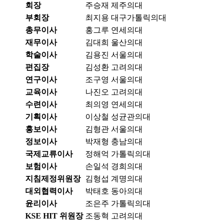
회장
주승재
제주의대
부회장
최지용
대구가톨릭의대
총무이사
홍그루
연세의대
재무이사
김대희
울산의대
학술이사
김용진
서울의대
편집장
김성환
고려의대
연구이사
조구영
서울의대
교육이사
나진오
고려의대
수련이사
최의영
연세의대
기획이사
이상철
성균관의대
홍보이사
김형관
서울의대
정보이사
박재형
충남의대
국제교류이사
정해억
가톨릭의대
보험이사
손일석
경희의대
지침제정위원장
김형섭
계명의대
대외협력이사
박태호
동아의대
윤리이사
조은주
가톨릭의대
KSE HIT 위원장
조동혁
고려의대