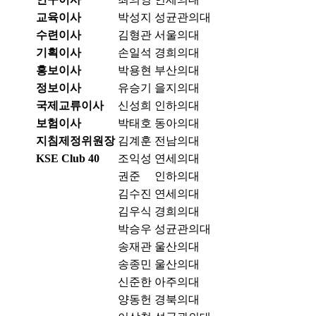
교육이사
박성지
성균관의대
수련이사
김형관
서울의대
기획이사
손일석
경희의대
홍보이사
박용현
부산의대
정보이사
유승기
을지의대
국제교류이사
신성희
인하의대
보험이사
박태호
동아의대
지침제정위원장
김계훈
전남의대
KSE Club 40
조익성
연세의대
권준
인하의대
김수진
연세의대
김우식
경희의대
박승우
성균관의대
송재관
울산의대
송종민
울산의대
신준한
아주의대
양동헌
경북의대