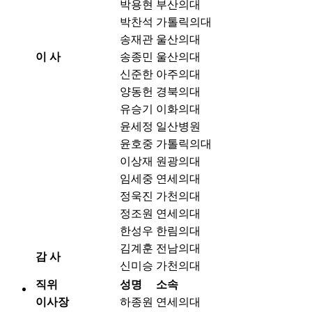
박용현
부산의대
박찬석
가톨릭의대
송재관
울산의대
이 사
송종민
울산의대
신준한
아주의대
양동헌
경북의대
유승기
이화의대
윤세정
일산병원
윤호중
가톨릭의대
이상재
원광의대
임세중
연세의대
정욱진
가천의대
정조원
연세의대
한성우
한림의대
김계훈
전남의대
감 사
신미승
가천의대
직위
성명
소속
이사장
하종원
연세의대