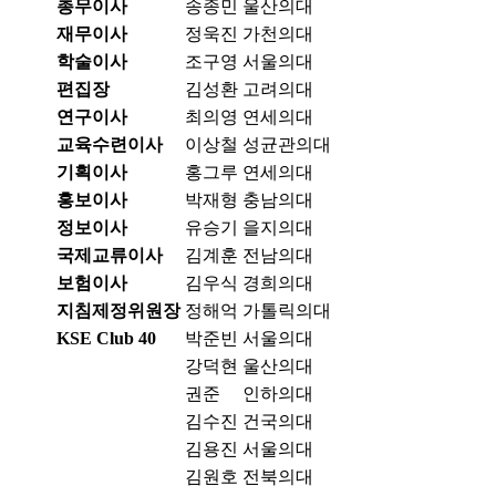
총무이사
송종민
울산의대
재무이사
정욱진
가천의대
학술이사
조구영
서울의대
편집장
김성환
고려의대
연구이사
최의영
연세의대
교육수련이사
이상철
성균관의대
기획이사
홍그루
연세의대
홍보이사
박재형
충남의대
정보이사
유승기
을지의대
국제교류이사
김계훈
전남의대
보험이사
김우식
경희의대
지침제정위원장
정해억
가톨릭의대
KSE Club 40
박준빈
서울의대
강덕현
울산의대
권준
인하의대
김수진
건국의대
김용진
서울의대
김원호
전북의대