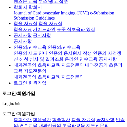
핸즈온 교육
부스/광고 접수
학회지
학회지
Journal of Cardiovascular Imaging (JCVI)
e-Submission
Submission Guidelines
학술 자료실
학술 자료실
학술자료
가이드라인
표준 심초음파 영상
공지사항
공지사항
공지사항
인증의/연수교육
인증의/연수교육
인증의 제도 안내
인증의 응시원서 작성
인증의 자격갱
신 신청
심사 및 결과조회
온라인 연수교육
공지사항
내과전공의 초음파교육 지도전문의
내과전공의 초음파
교육 지도전문의
내과전공의 초음파교육 지도전문의
로그인
회원가입
로그인/회원가입
Login/Join
로그인/회원가입
학회소개
회원공간
학술행사
학술 자료실
공지사항
인증
의/연수교육
내과전공의 초음파교육 지도전문의