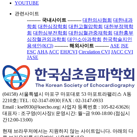
YOUTUBE
관련사이트
-----
---- 국내사이트 ----
-----
대한의사협회
대한내과
학회
대한심장학회
대한고혈압학회
대한부정맥학
회
대한심부전학회
대한심혈관중재학회
대한흉부
심장혈관외과학회
대안소아과학회
한국학술지인
용색인(KCI)
-----
---- 해외사이트 ----
-----
ASE
JSE
ESC
AHA
ACC
EHJCVI
Circulation CVI
JACC CVI
JASE
(04158) 서울특별시 마포구 마포대로 53 마포트라팰리스 A동
2210호
|
TEL : 02-3147-0930
|
FAX : 02-3147-0933
Email : kse0930@ksecho.org
|
사업자 등록번호 : 105-82-63626
|
대표자 : 조구영(이사장)
|
운영시간: 월~금 9:00-18:00 (점심시
간12:00-13:00)
현재 브라우저에서는 지원하지 않는 사이트입니다. 아래의 다