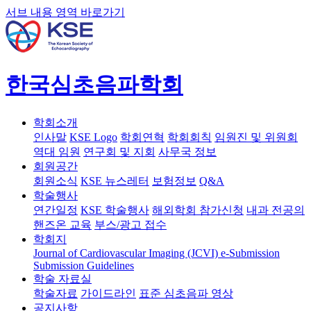
서브 내용 영역 바로가기
한국심초음파학회
학회소개
인사말
KSE Logo
학회연혁
학회회칙
임원진 및 위원회
역대 임원
연구회 및 지회
사무국 정보
회원공간
회원소식
KSE 뉴스레터
보험정보
Q&A
학술행사
연간일정
KSE 학술행사
해외학회 참가신청
내과 전공의
핸즈온 교육
부스/광고 접수
학회지
Journal of Cardiovascular Imaging (JCVI)
e-Submission
Submission Guidelines
학술 자료실
학술자료
가이드라인
표준 심초음파 영상
공지사항