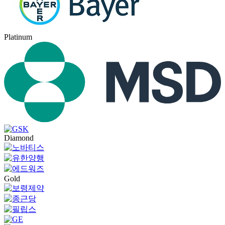
Platinum
Diamond
Gold