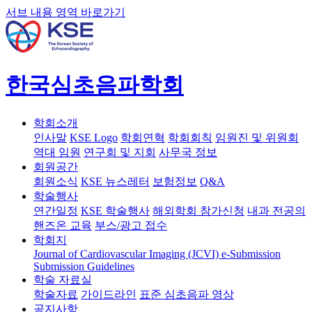
서브 내용 영역 바로가기
한국심초음파학회
학회소개
인사말
KSE Logo
학회연혁
학회회칙
임원진 및 위원회
역대 임원
연구회 및 지회
사무국 정보
회원공간
회원소식
KSE 뉴스레터
보험정보
Q&A
학술행사
연간일정
KSE 학술행사
해외학회 참가신청
내과 전공의
핸즈온 교육
부스/광고 접수
학회지
Journal of Cardiovascular Imaging (JCVI)
e-Submission
Submission Guidelines
학술 자료실
학술자료
가이드라인
표준 심초음파 영상
공지사항