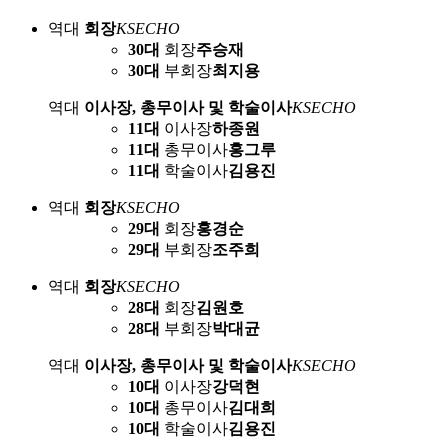
역대
회장
KSECHO
30대
회장
주승재
30대
부회장
최지용
역대
이사장, 총무이사 및 학술이사
KSECHO
11대
이사장
하종원
11대
총무이사
홍그루
11대
학술이사
김용진
역대
회장
KSECHO
29대
회장
홍경순
29대
부회장
조주희
역대
회장
KSECHO
28대
회장
김원호
28대
부회장
박대균
역대
이사장, 총무이사 및 학술이사
KSECHO
10대
이사장
강덕현
10대
총무이사
김대희
10대
학술이사
김용진