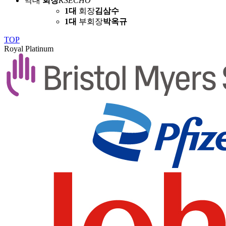
역대
회장
KSECHO
1대
회장
김삼수
1대
부회장
박옥규
TOP
Royal Platinum