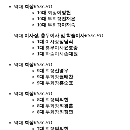
역대
회장
KSECHO
10대
회장
이방헌
10대
부회장
전재은
10대
부회장
마재숙
역대
이사장, 총무이사 및 학술이사
KSECHO
1대
이사장
정남식
1대
총무이사
윤호중
1대
학술이사
손대원
역대
회장
KSECHO
9대
회장
신영우
9대
부회장
권태찬
9대
부회장
홍순표
역대
회장
KSECHO
8대
회장
박의현
8대
부회장
최경훈
8대
부회장
최정연
역대
회장
KSECHO
7대
회장
박의현