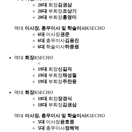
20대
회장
김권삼
20대
부회장
조상기
20대
부회장
홍영미
역대
이사장, 총무이사 및 학술이사
KSECHO
6대
이사장
권준
6대
총무이사
김용진
6대
학술이사
하종원
역대
회장
KSECHO
<
19대
회장
신길자
19대
부회장
채성철
19대
부회장
주찬웅
역대
회장
KSECHO
18대
회장
장경식
18대
부회장
김권삼
역대
이사장, 총무이사 및 학술이사
KSECHO
5대
이사장
윤호중
5대
총무이사
정해억