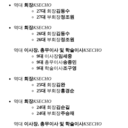
역대
회장
KSECHO
27대
회장
김동수
27대
부회장
정조원
역대
회장
KSECHO
26대
회장
김동수
26대
부회장
정조원
역대
이사장, 총무이사 및 학술이사
KSECHO
9대
이사장
임세중
9대
총무이사
송종민
9대
학술이사
조구영
역대
회장
KSECHO
25대
회장
김완
25대
부회장
홍경순
역대
회장
KSECHO
24대
회장
김순길
24대
부회장
주승재
역대
이사장, 총무이사 및 학술이사
KSECHO