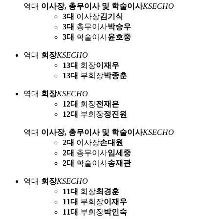
역대
이사장, 총무이사 및 학술이사
KSECHO
3대
이사장
김기식
3대
총무이사
박승우
3대
학술이사
윤호중
역대
회장
KSECHO
13대
회장
이재우
13대
부회장
박종춘
역대
회장
KSECHO
12대
회장
전재은
12대
부회장
정진원
역대
이사장, 총무이사 및 학술이사
KSECHO
2대
이사장
손대원
2대
총무이사
임세중
2대
학술이사
송재관
역대
회장
KSECHO
11대
회장
최경훈
11대
부회장
이재우
11대
부회장
박인숙