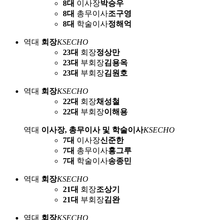
8대
이사장
박승우
8대
총무이사
조구영
8대
학술이사
정해억
역대
회장
KSECHO
23대
회장
정상만
23대
부회장
김용옥
23대
부회장
김원호
역대
회장
KSECHO
22대
회장
채성철
22대
부회장
이해용
역대
이사장, 총무이사 및 학술이사
KSECHO
7대
이사장
신준한
7대
총무이사
홍그루
7대
학술이사
송종민
역대
회장
KSECHO
21대
회장
조상기
21대
부회장
김완
역대
회장
KSECHO