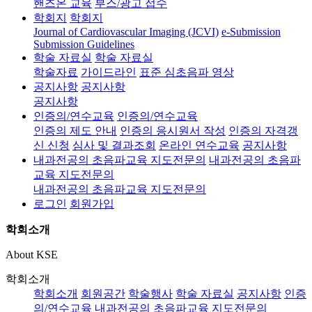
핸즈온 교육
부스/광고 접수
학회지
학회지
Journal of Cardiovascular Imaging (JCVI)
e-Submission
Submission Guidelines
학술 자료실
학술 자료실
학술자료
가이드라인
표준 심초음파 영상
공지사항
공지사항
공지사항
인증의/연수교육
인증의/연수교육
인증의 제도 안내
인증의 응시원서 작성
인증의 자격갱
신 신청
심사 및 결과조회
온라인 연수교육
공지사항
내과전공의 초음파교육 지도전문의
내과전공의 초음파
교육 지도전문의
내과전공의 초음파교육 지도전문의
로그인
회원가입
학회소개
About KSE
학회소개
학회소개
회원공간
학술행사
학술 자료실
공지사항
인증
의/연수교육
내과전공의 초음파교육 지도전문의