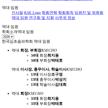
역대 임원
인사말
KSE Logo
학회연혁
학회회칙
임원진 및 위원회
역대 임원
연구회 및 지회
사무국 정보
역대 임원
학회소개
역대 임원
한국심초음파학회 역대 임원
역대
회장, 부회장
KSECHO
34대
회장
최지용
34대
부회장
박태호
역대
이사장, 총무이사, 학술이사
KSECHO
13대
이사장
조구영
13대
총무이사
박성지
13대
학술이사
김대희
역대
회장
KSECHO
33대
회장
최지용
33대
부회장
박태호