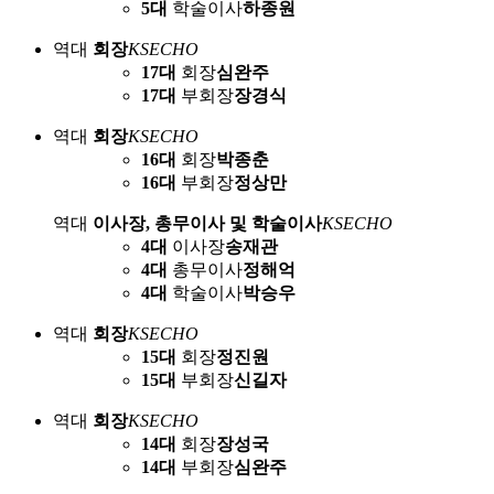
5대
학술이사
하종원
역대
회장
KSECHO
17대
회장
심완주
17대
부회장
장경식
역대
회장
KSECHO
16대
회장
박종춘
16대
부회장
정상만
역대
이사장, 총무이사 및 학술이사
KSECHO
4대
이사장
송재관
4대
총무이사
정해억
4대
학술이사
박승우
역대
회장
KSECHO
15대
회장
정진원
15대
부회장
신길자
역대
회장
KSECHO
14대
회장
장성국
14대
부회장
심완주