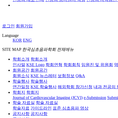
로그인
회원가입
Language
KOR
ENG
SITE MAP
한국심초음파학회 전체메뉴
학회소개
학회소개
인사말
KSE Logo
학회연혁
학회회칙
임원진 및 위원회
역
회원공간
회원공간
회원소식
KSE 뉴스레터
보험정보
Q&A
학술행사
학술행사
연간일정
KSE 학술행사
해외학회 참가신청
내과 전공의 
학회지
학회지
Journal of Cardiovascular Imaging (JCVI)
e-Submission
Submi
학술 자료실
학술 자료실
학술자료
가이드라인
표준 심초음파 영상
공지사항
공지사항