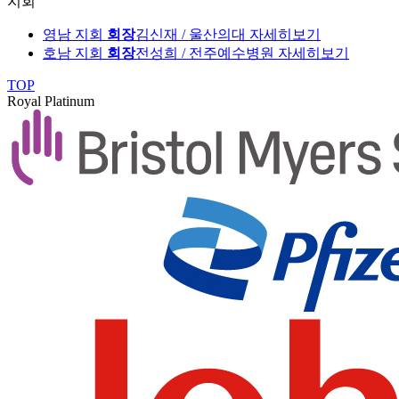
지회
영남 지회
회장
김신재 / 울산의대
자세히보기
호남 지회
회장
전성희 / 전주예수병원
자세히보기
TOP
Royal Platinum