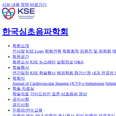
서브 내용 영역 바로가기
한국심초음파학회
학회소개
인사말
KSE Logo
학회연혁
학회회칙
임원진 및 위원회
역
회원공간
회원소식
KSE 뉴스레터
보험정보
Q&A
학술행사
연간일정
KSE 학술행사
해외학회 참가신청
내과 전공의 
학회지
Journal of Cardiovascular Imaging (JCVI)
e-Submission
Submi
학술 자료실
학술자료
가이드라인
표준 심초음파 영상
공지사항
공지사항
인증의/연수교육
인증의 제도 안내
인증의 응시원서 작성
인증의 자격갱신