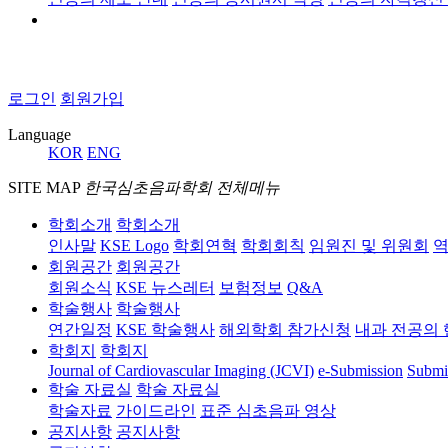
로그인
회원가입
Language
KOR
ENG
SITE MAP
한국심초음파학회 전체메뉴
학회소개
학회소개
인사말
KSE Logo
학회연혁
학회회칙
임원진 및 위원회
역
회원공간
회원공간
회원소식
KSE 뉴스레터
보험정보
Q&A
학술행사
학술행사
연간일정
KSE 학술행사
해외학회 참가신청
내과 전공의 
학회지
학회지
Journal of Cardiovascular Imaging (JCVI)
e-Submission
Submi
학술 자료실
학술 자료실
학술자료
가이드라인
표준 심초음파 영상
공지사항
공지사항