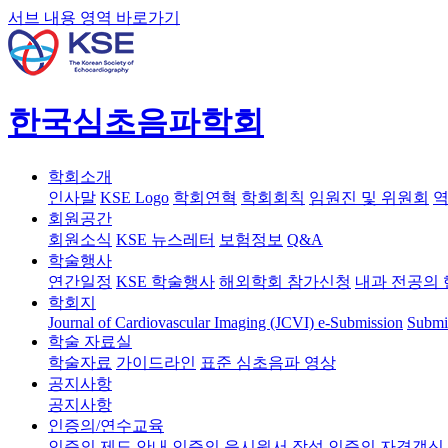
서브 내용 영역 바로가기
한국심초음파학회
학회소개
인사말
KSE Logo
학회연혁
학회회칙
임원진 및 위원회
역
회원공간
회원소식
KSE 뉴스레터
보험정보
Q&A
학술행사
연간일정
KSE 학술행사
해외학회 참가신청
내과 전공의 
학회지
Journal of Cardiovascular Imaging (JCVI)
e-Submission
Submi
학술 자료실
학술자료
가이드라인
표준 심초음파 영상
공지사항
공지사항
인증의/연수교육
인증의 제도 안내
인증의 응시원서 작성
인증의 자격갱신